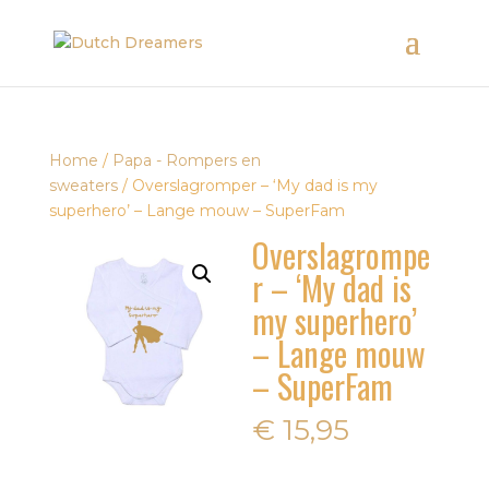
Home
/
Papa - Rompers en
sweaters
/ Overslagromper – ‘My dad is my
superhero’ – Lange mouw – SuperFam
Overslagrompe
r – ‘My dad is
my superhero’
– Lange mouw
– SuperFam
€
15,95