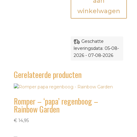
aan
my
winkelwagen
superhero'
-
Lange
mouw
-
Geschatte
SuperFam
leveringsdata: 05-08-
aantal
2026 - 07-08-2026
Gerelateerde producten
Romper – ‘papa’ regenboog –
Rainbow Garden
€
14,95