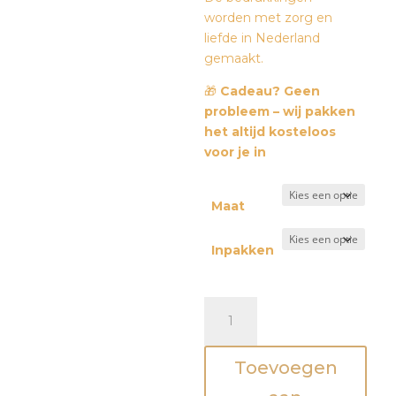
worden met zorg en
liefde in Nederland
gemaakt.
🎁
Cadeau? Geen
probleem – wij pakken
het altijd kosteloos
voor je in
Maat
Inpakken
Overslagromper
-
'My
Toevoegen
dad
is