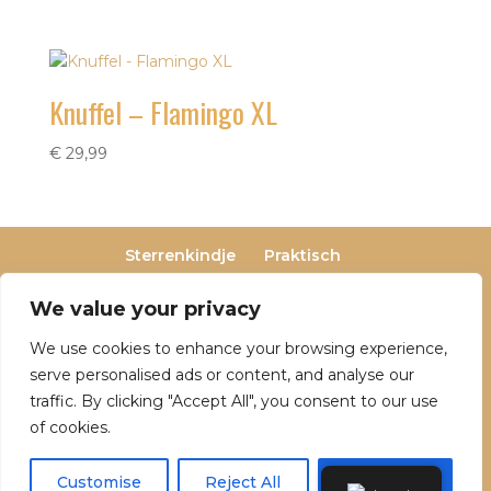
Knuffel – Flamingo XL
€
29,99
Sterrenkindje
Praktisch
Privacy- en cookieverklaring
Terugbetaal- en retourneringsbeleid
We value your privacy
Veelgestelde vragen
We use cookies to enhance your browsing experience,
Over Dutch Dreamers
serve personalised ads or content, and analyse our
traffic. By clicking "Accept All", you consent to our use
of cookies.
© 2025 Dutch Dreamers. Alle rechten
voorbehouden | KvK-nummer: 90797191 | Btw-
Customise
Reject All
Accept All