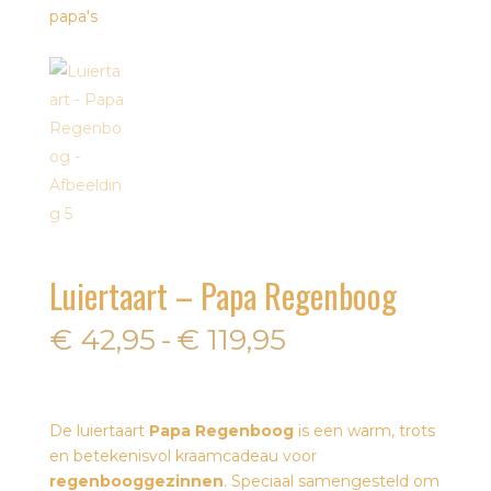
Luiertaart – Papa Regenboog
Prijsklasse:
€
42,95
-
€
119,95
€ 42,95
tot
€ 119,95
De luiertaart
Papa Regenboog
is een warm, trots
en betekenisvol kraamcadeau voor
regenbooggezinnen
. Speciaal samengesteld om