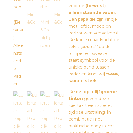
voor de
(bewust)
alleenstaande vader
.
Een papa die zijn kindje
met liefde, moed en
vertrouwen verwelkomt.
De korte maar krachtige
tekst
‘papa ik’
op de
romper en sweater
staat symbool voor de
unieke band tussen
vader en kind:
wij twee,
samen sterk
.
De rustige
olijfgroene
tinten
geven deze
luiertaart een stoere,
tijdloze uitstraling. In
combinatie met
praktische baby-items
en zachte accessoires is