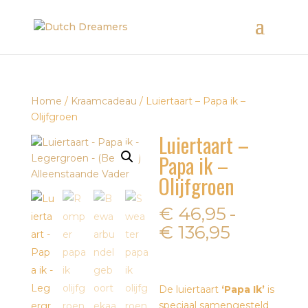
Home
/
Kraamcadeau
/ Luiertaart – Papa ik –
Olijfgroen
Luiertaart –
Papa ik –
Olijfgroen
€
46,95
-
Prijsklas
€
136,95
€ 46,95
tot
€ 136,95
De luiertaart
‘Papa Ik’
is
speciaal samengesteld