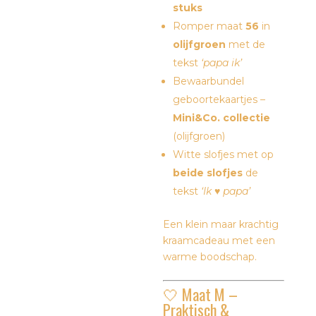
stuks
Romper maat
56
in
olijfgroen
met de
tekst
‘papa ik’
Bewaarbundel
geboortekaartjes –
Mini&Co. collectie
(olijfgroen)
Witte slofjes met op
beide slofjes
de
tekst
‘Ik ♥ papa’
Een klein maar krachtig
kraamcadeau met een
warme boodschap.
🤍 Maat M –
Praktisch &