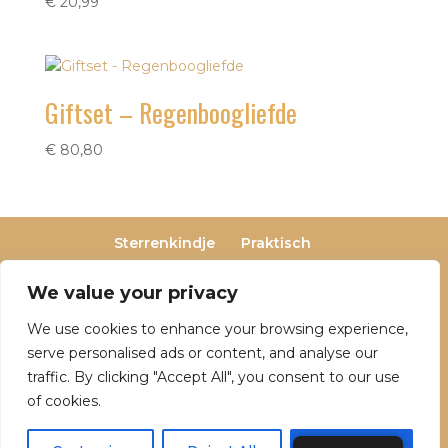
€
20,99
Giftset – Regenboogliefde
€
80,80
Sterrenkindje
Praktisch
Privacy- en cookieverklaring
Terugbetaal- en retourneringsbeleid
We value your privacy
Veelgestelde vragen
We use cookies to enhance your browsing experience,
Over Dutch Dreamers
serve personalised ads or content, and analyse our
traffic. By clicking "Accept All", you consent to our use
of cookies.
© 2025 Dutch Dreamers. Alle rechten
voorbehouden | KvK-nummer: 90797191 | Btw-