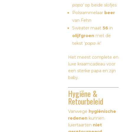
papa’
op beide slofjes
Polsrammelaar
beer
van
Fehn
Sweater maat
56
in
olijfgroen
met de
tekst
‘papa ik’
Het meest complete en
luxe kraamcadeau voor
een sterke papa en zijn
baby.
Hygiëne &
Retourbeleid
Vanwege
hygiënische
redenen
kunnen
luiertaarten
niet
geretourneerd