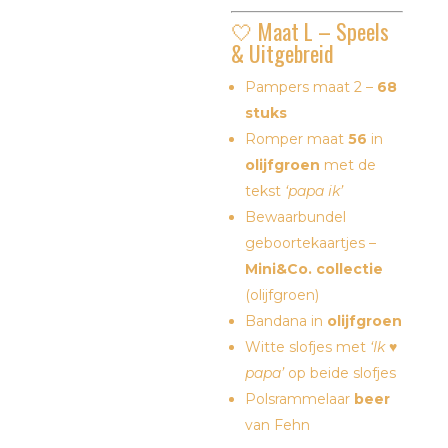
🤍 Maat L – Speels
& Uitgebreid
Pampers maat 2 –
68
stuks
Romper maat
56
in
olijfgroen
met de
tekst
‘papa ik’
Bewaarbundel
geboortekaartjes –
Mini&Co. collectie
(olijfgroen)
Bandana in
olijfgroen
Witte slofjes met
‘Ik ♥
papa’
op beide slofjes
Polsrammelaar
beer
van
Fehn