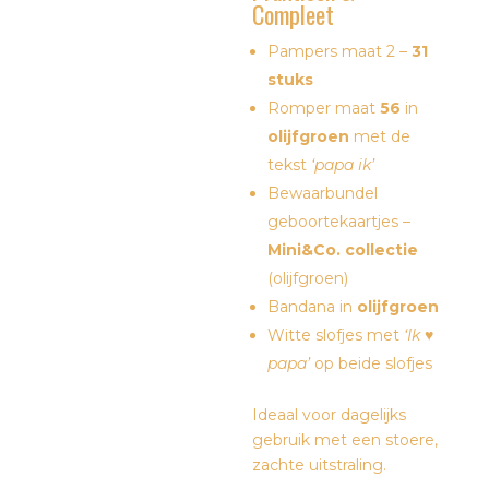
Compleet
Pampers maat 2 –
31
stuks
Romper maat
56
in
olijfgroen
met de
tekst
‘papa ik’
Bewaarbundel
geboortekaartjes –
Mini&Co. collectie
(olijfgroen)
Bandana in
olijfgroen
Witte slofjes met
‘Ik ♥
papa’
op beide slofjes
Ideaal voor dagelijks
gebruik met een stoere,
zachte uitstraling.