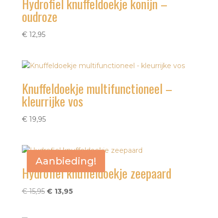
Hydrofiel knuffeldoekje konijn –
oudroze
€
12,95
Knuffeldoekje multifunctioneel –
kleurrijke vos
€
19,95
Aanbieding!
Hydrofiel knuffeldoekje zeepaard
Oorspronkelijke
Huidige
€
15,95
€
13,95
prijs
prijs
was:
is: