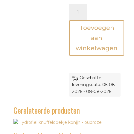
Hydrofiel
knuffeldoekje
Gans
Toevoegen
-
wit
aan
aantal
winkelwagen
Geschatte
leveringsdata: 05-08-
2026 - 08-08-2026
Gerelateerde producten