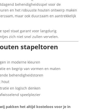
itdagend behendigheidsspel voor de
leuren en het robuuste houten ontwerp maken
leerzaam, maar ook duurzaam en aantrekkelijk
e spel staat garant voor langdurig
tjes zich niet snel zullen vervelen.
outen stapeltoren
ingen in moderne kleuren
atie en begrip van vormen en maten
lende behendigheidstoren
t hout
tratie en logisch denken
afwisselend speelplezier
j pakken het altijd kosteloos voor je in