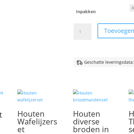
Inpakken
Houten
Toevoegen
stapeltoren
-
tijger
aantal
Geschatte leveringsdata:
Houten
Houten
H
t
Wafelijzers
diverse
T
et
broden in
s