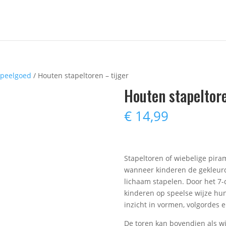
 speelgoed
/ Houten stapeltoren – tijger
Houten stapeltore
€
14,99
Stapeltoren of wiebelige piram
wanneer kinderen de gekleurde
lichaam stapelen. Door het 7-d
kinderen op speelse wijze hun
inzicht in vormen, volgordes 
De toren kan bovendien als w