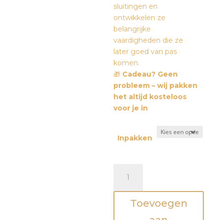
sluitingen en
ontwikkelen ze
belangrijke
vaardigheden die ze
later goed van pas
komen.
🎁
Cadeau? Geen
probleem – wij pakken
het altijd kosteloos
voor je in
Inpakken
Houten
Montessori
activiteitenbord
Toevoegen
aantal