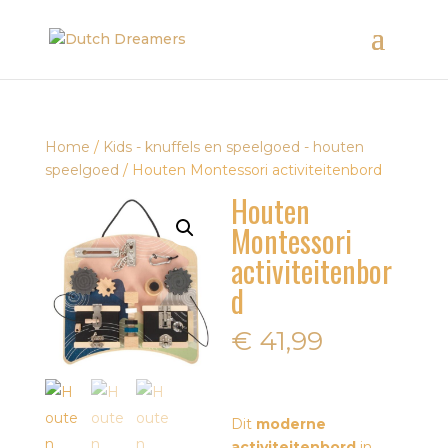
Home
/
Kids - knuffels en speelgoed - houten
speelgoed
/ Houten Montessori activiteitenbord
Houten
Montessori
activiteitenbor
d
€
41,99
Dit
moderne
activiteitenbord
in