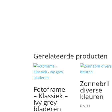
Gerelateerde producten
Zonnebril
Fotoframe
diverse
– Klassiek –
kleuren
Ivy grey
€
5,99
bladeren