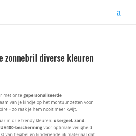
 zonnebril diverse kleuren
er met onze
gepersonaliseerde
naam van je kindje op het montuur zetten voor
ire – zo raak je hem nooit meer kwijt.
aar in drie trendy kleuren:
okergeel, zand,
n
UV400-bescherming
voor optimale veiligheid
t van flexibel en kindvriendelijk materiaal dat