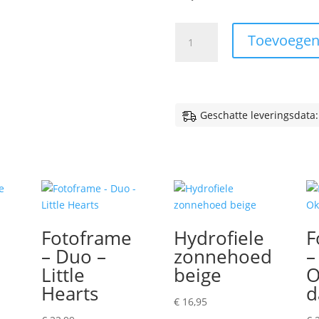
Gepersonaliseerde
Toevoegen
zonnebril
diverse
kleuren
aantal
Geschatte leveringsdata:
Fotoframe
Hydrofiele
F
– Duo –
zonnehoed
–
Little
beige
O
Hearts
d
€
16,95