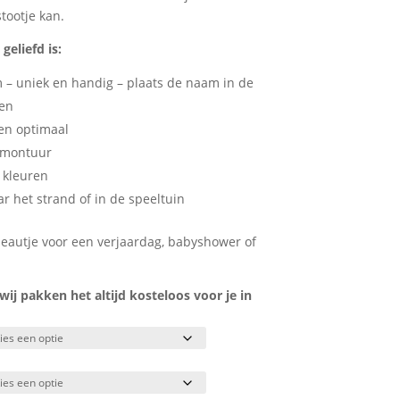
tootje kan.
eliefd is:
– uniek en handig – plaats de naam in de
nen
en optimaal
 montuur
e kleuren
ar het strand of in de speeltuin
adeautje voor een verjaardag, babyshower of
j pakken het altijd kosteloos voor je in