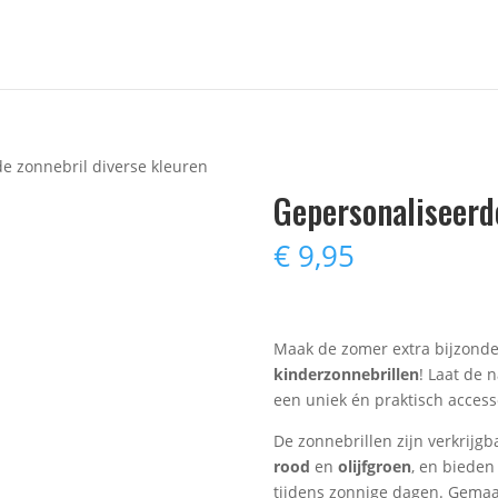
e zonnebril diverse kleuren
Gepersonaliseerde
€
9,95
Maak de zomer extra bijzond
kinderzonnebrillen
! Laat de 
een uniek én praktisch accesso
De zonnebrillen zijn verkrijgb
rood
en
olijfgroen
, en biede
tijdens zonnige dagen. Gemaak