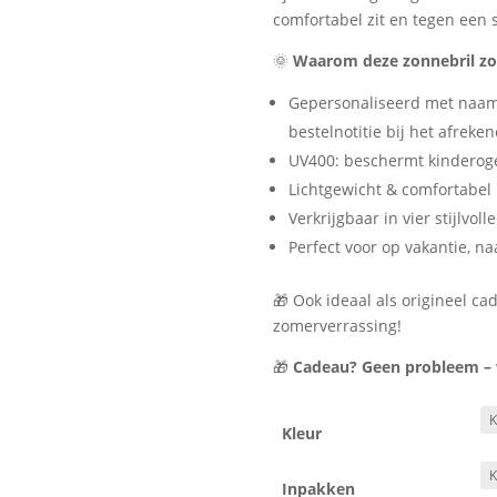
comfortabel zit en tegen een s
🌞
Waarom deze zonnebril zo g
Gepersonaliseerd met naam 
bestelnotitie bij het afreke
UV400: beschermt kinderog
Lichtgewicht & comfortabel
Verkrijgbaar in vier stijlvoll
Perfect voor op vakantie, na
🎁 Ook ideaal als origineel c
zomerverrassing!
🎁
Cadeau? Geen probleem – wi
Kleur
Inpakken