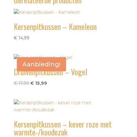
Kersenpitkussen – Kameleon
€
14,99
Aanbieding!
Druivenpitkussen – Vogel
Oorspronkelijke
Huidige
€
17,99
€
15,99
prijs
prijs
was:
is:
€ 17,99.
€ 15,99.
Kersenpitkussen – kever roze met
warmte-/koudezak