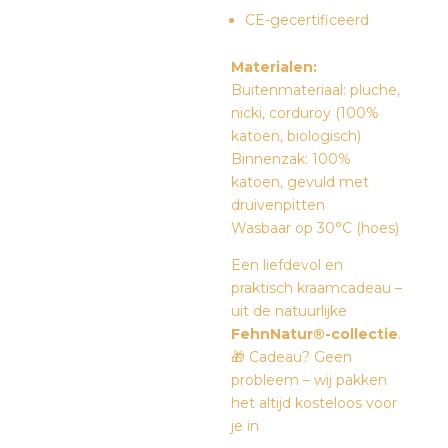
CE-gecertificeerd
Materialen:
Buitenmateriaal: pluche,
nicki, corduroy (100%
katoen, biologisch)
Binnenzak: 100%
katoen, gevuld met
druivenpitten
Wasbaar op 30°C (hoes)
Een liefdevol en
praktisch kraamcadeau –
uit de natuurlijke
FehnNatur®-collectie
.
🎁 Cadeau? Geen
probleem – wij pakken
het altijd kosteloos voor
je in