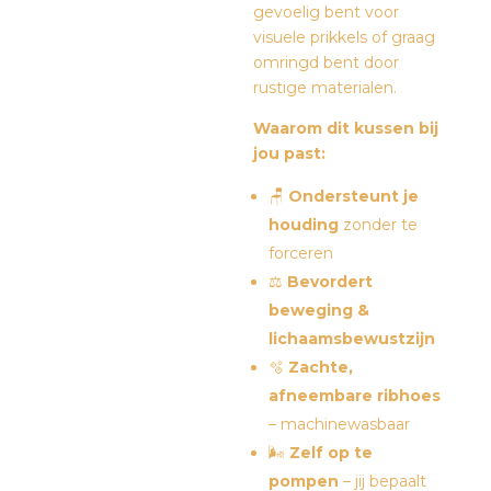
gevoelig bent voor
visuele prikkels of graag
omringd bent door
rustige materialen.
Waarom dit kussen bij
jou past:
🪑
Ondersteunt je
houding
zonder te
forceren
⚖️
Bevordert
beweging &
lichaamsbewustzijn
🫧
Zachte,
afneembare ribhoes
– machinewasbaar
🌬️
Zelf op te
pompen
– jij bepaalt