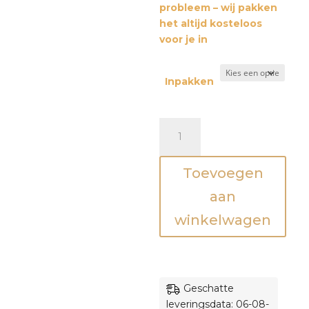
probleem – wij pakken
het altijd kosteloos
voor je in
Inpakken
Balanskussen
-
Grijs
Toevoegen
rib
aantal
aan
winkelwagen
Geschatte
leveringsdata: 06-08-