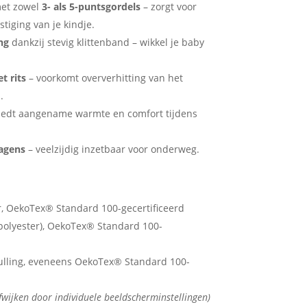
met zowel
3- als 5-puntsgordels
– zorgt voor
stiging van je kindje.
ng
dankzij stevig klittenband – wikkel je baby
t rits
– voorkomt oververhitting van het
.
iedt aangename warmte en comfort tijdens
agens
– veelzijdig inzetbaar voor onderweg.
, OekoTex® Standard 100-gecertificeerd
polyester), OekoTex® Standard 100-
vulling, eveneens OekoTex® Standard 100-
fwijken door individuele beeldscherminstellingen)