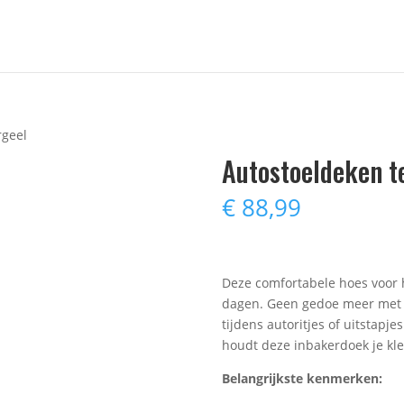
rgeel
Autostoeldeken t
€
88,99
Deze comfortabele hoes voor h
dagen. Geen gedoe meer met h
tijdens autoritjes of uitstapj
houdt deze inbakerdoek je klei
Belangrijkste kenmerken: