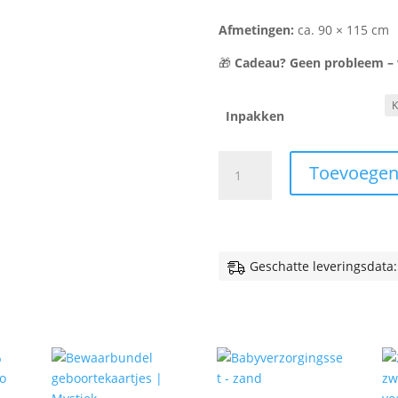
Afmetingen:
ca. 90 × 115 cm
🎁
Cadeau? Geen probleem – wi
Inpakken
Autostoeldeken
Toevoegen
teddy
-
okergeel
aantal
Geschatte leveringsdata: