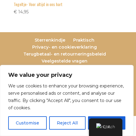
Tegeltje- Voor altijd in ons hart
€
14,95
Sterrenkindje
Praktisch
Privacy- en cookieverklaring
Terugbetaal- en retourneringsbeleid
Veelgestelde vragen
Over Dutch Dreamers
We value your privacy
We use cookies to enhance your browsing experience,
serve personalised ads or content, and analyse our
© 2025 Dutch Dreamers. Alle rechten
traffic. By clicking "Accept All", you consent to our use
voorbehouden | KvK-nummer: 90797191 | Btw-
of cookies.
nummer: NL004842323B05
Customise
Reject All
Accept All
Dutch