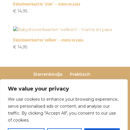
Babyshowerkaarten ‘stoer’ – mama en papa
€
14,95
Babyshowerkaarten ‘welkom’ – mama en papa
€
14,95
Sterrenkindje
Praktisch
Privacy- en cookieverklaring
Terugbetaal- en retourneringsbeleid
We value your privacy
Veelgestelde vragen
We use cookies to enhance your browsing experience,
Over Dutch Dreamers
serve personalised ads or content, and analyse our
traffic. By clicking "Accept All", you consent to our use
of cookies.
© 2025 Dutch Dreamers. Alle rechten