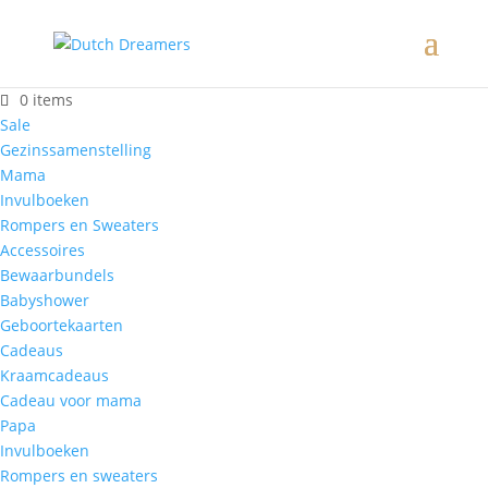
0 items
Sale
Gezinssamenstelling
Mama
Invulboeken
Rompers en Sweaters
Accessoires
Bewaarbundels
Babyshower
Geboortekaarten
Cadeaus
Kraamcadeaus
Cadeau voor mama
Papa
Invulboeken
Rompers en sweaters