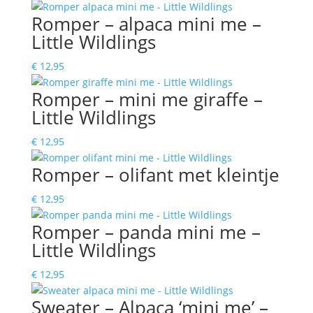
€ 39,95
Romper – alpaca mini me –
tot
Little Wildlings
€ 136,95
€
12,95
Romper – mini me giraffe –
Little Wildlings
€
12,95
Romper – olifant met kleintje
€
12,95
Romper – panda mini me –
Little Wildlings
€
12,95
Sweater – Alpaca ‘mini me’ –