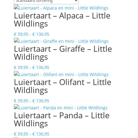
Luiertaart – Alpaca – Little
Wildlings
Prijsklasse:
€
39,95
-
€
136,95
€ 39,95
Luiertaart – Giraffe – Little
tot
Wildlings
€ 136,95
Prijsklasse:
€
39,95
-
€
136,95
€ 39,95
Luiertaart – Olifant – Little
tot
Wildlings
€ 136,95
Prijsklasse:
€
39,95
-
€
136,95
€ 39,95
Luiertaart – Panda – Little
tot
Wildlings
€ 136,95
Prijsklasse:
€
39,95
-
€
136,95