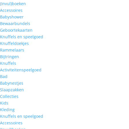
(Invul)boeken
Accessoires
Babyshower
Bewaarbundels
Geboortekaarten
Knuffels en speelgoed
Knuffeldoekjes
Rammelaars
Bijtringen
Knuffels
Activiteitenspeelgoed
Bad
Babynestjes
Slaapzakken
Collecties
Kids
Kleding
Knuffels en speelgoed
Accessoires