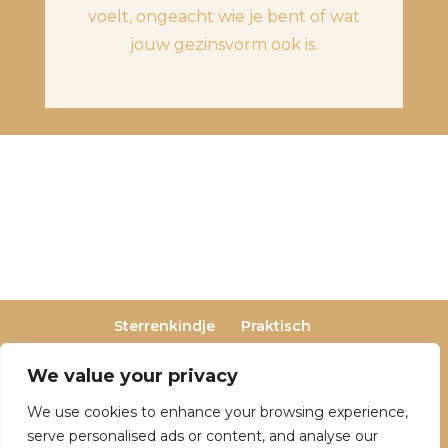
voelt, ongeacht wie je bent of wat
jouw gezinsvorm ook is.
Sterrenkindje
Praktisch
Privacy- en cookieverklaring
Terugbetaal- en retourneringsbeleid
We value your privacy
Veelgestelde vragen
We use cookies to enhance your browsing experience,
Over Dutch Dreamers
serve personalised ads or content, and analyse our