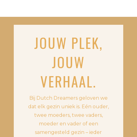
JOUW PLEK,
JOUW
VERHAAL.
Bij Dutch Dreamers geloven we
dat elk gezin uniek is. Eén ouder,
twee moeders, twee vaders,
moeder en vader of een
samengesteld gezin – ieder