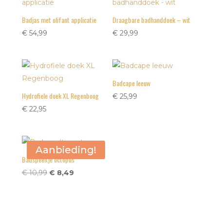
Badjas met olifant applicatie
Draagbare badhanddoek – wit
€
54,99
€
29,99
Badcape leeuw
Hydrofiele doek XL Regenboog
€
25,99
€
22,95
Aanbieding!
Badspeeltje octopus
Oorspronkelijke
Huidige
€
10,99
€
8,49
prijs
prijs
was:
is:
€ 10,99.
€ 8,49.